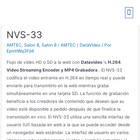
PRE-REGISTRO EXPO PANT
NVS-33
AMTEC
,
Salon 8
,
Salon 8 / AMTEC / DataVideo
/ Por
EpmhWq3Fd4
Flujo de vídeo HD o SD a la web con
Datavideo
‘s
H.264
Video Streaming Encoder y MP4 Grabadora
. El NVS-33
codifica el video entrante en H.264 en tiempo real y puede
enviarlo para transmitirlo en la web mientras graba
simultáneamente en una tarjeta SD. La función de grabación
beneficia a los creadores de contenido que desean que su
video esté disponible a pedido después de que finalice la
transmisión en vivo. El NVS-33 utiliza una sencilla interfaz de
usuario (UI) basada en web a la que se puede acceder desde
un navegador web estándar. La interfaz de usuario en varios