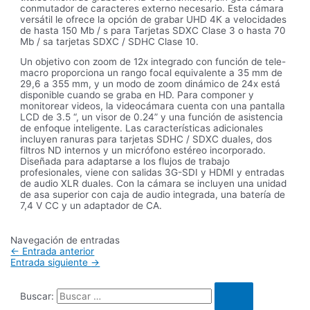
conmutador de caracteres externo necesario. Esta cámara
versátil le ofrece la opción de grabar UHD 4K a velocidades
de hasta 150 Mb / s para Tarjetas SDXC Clase 3 o hasta 70
Mb / sa tarjetas SDXC / SDHC Clase 10.
Un objetivo con zoom de 12x integrado con función de tele-
macro proporciona un rango focal equivalente a 35 mm de
29,6 a 355 mm, y un modo de zoom dinámico de 24x está
disponible cuando se graba en HD. Para componer y
monitorear videos, la videocámara cuenta con una pantalla
LCD de 3.5 “, un visor de 0.24” y una función de asistencia
de enfoque inteligente. Las características adicionales
incluyen ranuras para tarjetas SDHC / SDXC duales, dos
filtros ND internos y un micrófono estéreo incorporado.
Diseñada para adaptarse a los flujos de trabajo
profesionales, viene con salidas 3G-SDI y HDMI y entradas
de audio XLR duales. Con la cámara se incluyen una unidad
de asa superior con caja de audio integrada, una batería de
7,4 V CC y un adaptador de CA.
Navegación de entradas
←
Entrada anterior
Entrada siguiente
→
Buscar: