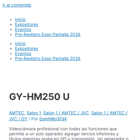
Ir al contenido
Inicio
Expositores
Eventos
Pre-Registro Expo Pantalla 2026
Inicio
Expositores
Eventos
Pre-Registro Expo Pantalla 2026
GY-HM250 U
AMTEC
,
Salon 1
,
Salon 1 / AMTEC / JVC
,
Salon 1 / AMTEC /
JVC / GY
/ Por
EpmhWq3Fd4
Videocámara profesional con todas las funciones que
permite a un solo operador agregar tercios inferiores y
títulos mientras graba en HD o transmisión, sin generador o