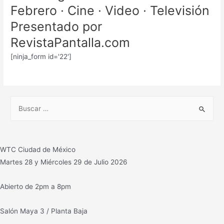
Febrero · Cine · Video · Televisión
Presentado por
RevistaPantalla.com
[ninja_form id='22']
B
u
s
c
WTC Ciudad de México
a
Martes 28 y Miércoles 29 de Julio 2026
r
:
Abierto de 2pm a 8pm
Salón Maya 3 / Planta Baja